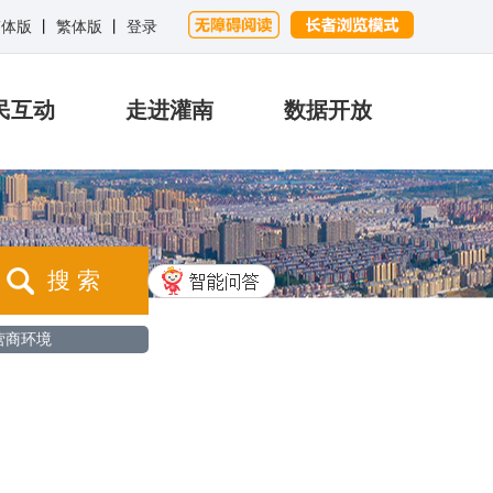
简体版
丨
繁体版
丨
登录
民互动
走进灌南
数据开放
搜 索
营商环境