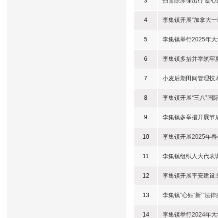
3
扫雪除冰保出行 凝心
4
李集镇开展“加拿大一
5
李集镇举行2025年
6
李集镇多措并举筑牢
7
小麦后期田间管理技
8
李集镇开展“三八”国
9
李集镇多举措开展节
10
李集镇开展2025年
11
李集镇组织人大代表
12
李集镇开展平安建设
13
李集镇“心贴‘新’”法
14
李集镇举行2024年