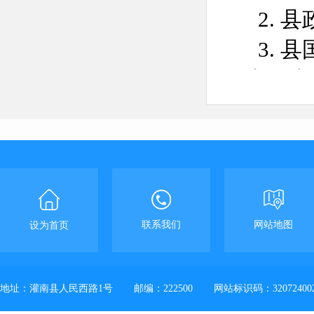
2.
县
3.
县
规划及
4.
县
5.
县
任免
；
6.
县
联系我们
网站地图
7.
法
设为首页
开的其
二、
地址：灌南县人民西路1号
邮编：222500
网站标识码：32072400