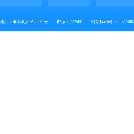
地址：灌南县人民西路1号
邮编：222500
网站标识码：32072400