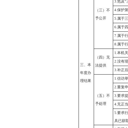
3.危及
4.保护
（三）不
予公开
5.属于
6.属于
7.属于
8.属于
1.本机
（四）无
2.没有
三、本
法提供
3.补正
年度办
1.信访
理结果
2.重复
（五）不
3.要求
予处理
4.无正
5.要求
具已获