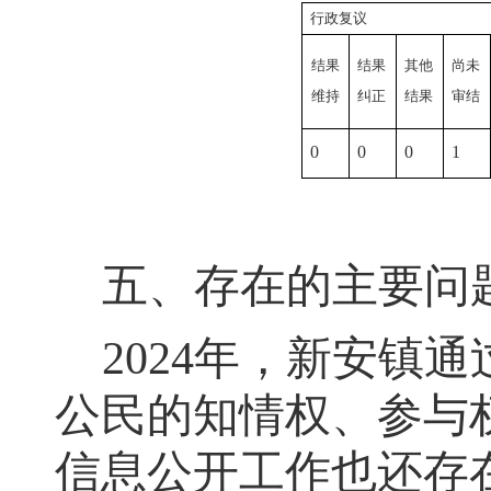
行政复议
结果
结果
其他
尚未
维持
纠正
结果
审结
0
0
0
1
五、
存在的主要问
2024
年
，
新安镇
通
公民的知情权、参与
信息公开工作也还存