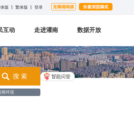
简体版
丨
繁体版
丨
登录
民互动
走进灌南
数据开放
搜 索
营商环境