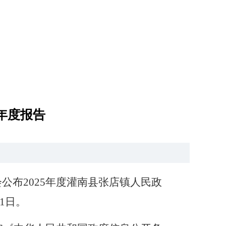
年度报告
会公布
2025
年度灌南县
张店镇人民政
1
日。