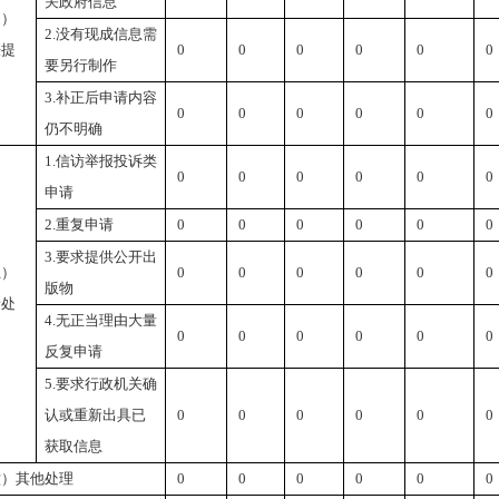
关政府信息
四）
2.
没有现成信息需
法提
0
0
0
0
0
0
要另行制作
3.
补正后申请内容
0
0
0
0
0
0
仍不明确
1.
信访举报投诉类
0
0
0
0
0
0
申请
2.
重复申请
0
0
0
0
0
0
3.
要求提供公开出
五）
0
0
0
0
0
0
版物
予处
4.
无正当理由大量
0
0
0
0
0
0
反复申请
5.
要求行政机关确
认或重新出具已
0
0
0
0
0
0
获取信息
六）其他处理
0
0
0
0
0
0