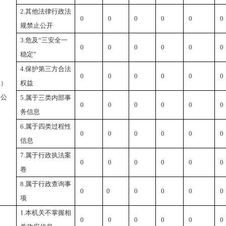
2.
其他法律行政法
0
0
0
0
0
0
规禁止公开
3.
危及
“
三安全一
0
0
0
0
0
0
稳定
”
4.
保护第三方合法
0
0
0
0
0
0
三）
权益
予公
5.
属于三类内部事
0
0
0
0
0
0
务信息
6.
属于四类过程性
0
0
0
0
0
0
信息
7.
属于行政执法案
0
0
0
0
0
0
卷
8.
属于行政查询事
0
0
0
0
0
0
项
1.
本机关不掌握相
0
0
0
0
0
0