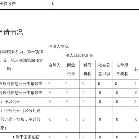
业性收费
0
申请情况
申请人情况
的勾稽关系为：第一项加
法人或其他组织
，等于第三项加第四项之
自然人
商业
科研
社会公
法律服
和）
其
企业
机构
益组织
务机构
收政府信息公开申请数量
0
0
0
0
0
4
转政府信息公开申请数量
0
0
0
0
0
0
一）予以公开
0
0
0
0
0
4
二）部分公开（区分处理
，只计这一情形，不计其
0
0
0
0
0
0
情形）
1.
属于国家秘密
0
0
0
0
0
0