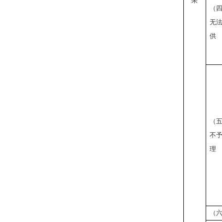
果
（
无
供
（
不
理
（