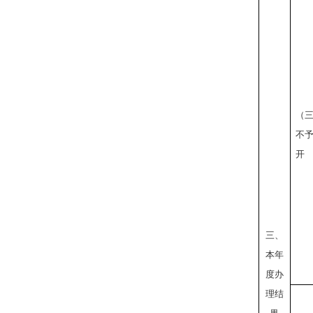
（
不
开
三、
本年
度办
理结