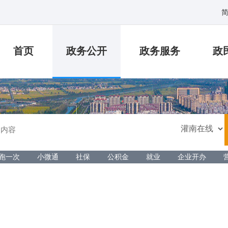
首页
政务公开
政务服务
政
跑一次
小微通
社保
公积金
就业
企业开办