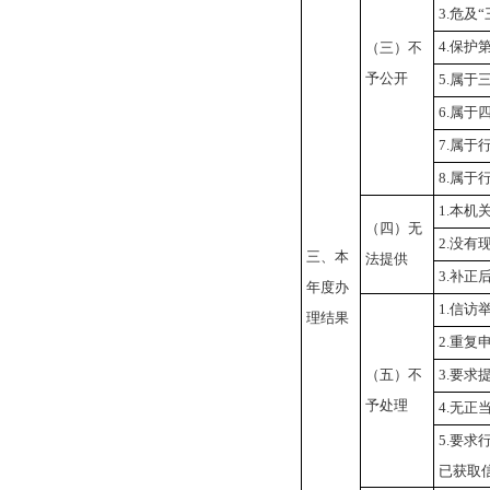
3.
危及
“
4.
保护
（三）不
予公开
5.
属于
6.
属于
7.
属于
8.
属于
1.
本机
（四）无
2.
没有
三、本
法提供
3.
补正
年度办
1.
信访
理结果
2.
重复
（五）不
3.
要求
予处理
4.
无正
5.
要求
已获取