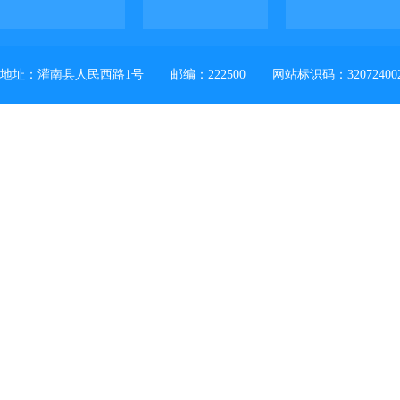
地址：灌南县人民西路1号
邮编：222500
网站标识码：32072400