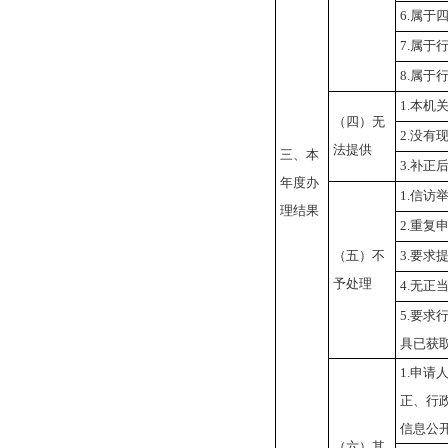
6.属于
7.属于
8.属于
1.本机
（四）无
2.没有
法提供
三、本
3.补正
年度办
1.信访
理结果
2.重复
（五）不
3.要求
予处理
4.无正
5.要求
具已获
1.申请
正、行
信息公
（六）其