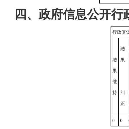
四、政府信息公开行
行政复
结
结
果
果
维
持
纠
正
0
0