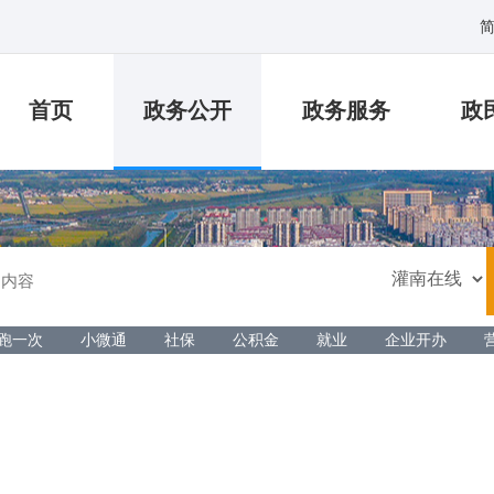
首页
政务公开
政务服务
政
跑一次
小微通
社保
公积金
就业
企业开办