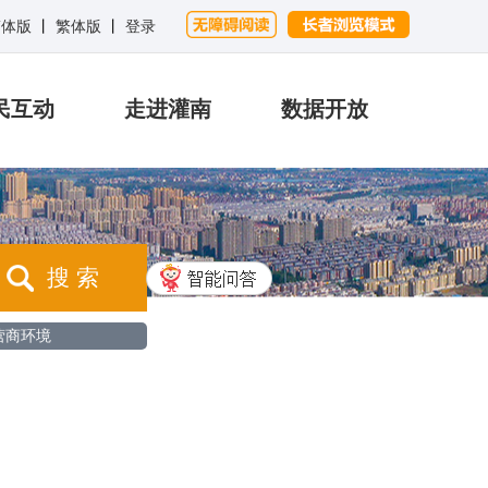
简体版
丨
繁体版
丨
登录
民互动
走进灌南
数据开放
搜 索
营商环境