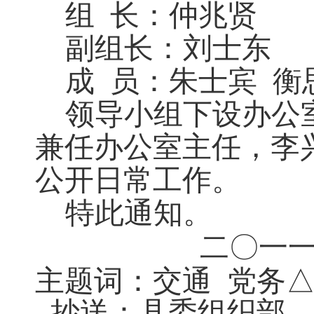
组 长：仲兆贤
副组长：刘士东
成 员：朱士宾 衡
领导小组下设办公
兼任办公室主任
，
李
公开日常工作
。
特此通知
。
二
〇
一
主题词
：
交通
党务△
抄送：县委组织部