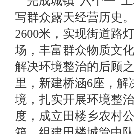
完成城镇“六个一”
写群众露天经营历史
2600
米
，
实现街道路
场
，
丰富群众物质文
解决环境整治的后顾
里
，
新建桥涵
6
座
，
解
境
，
扎实开展环境整
度
，
成立田楼乡农村
箱
，
组建田楼城管中