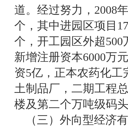
道。经过努力
，
2008
个
，
其中进园区项目
1
个
，
开工园区外超
500
新增注册资本
6000
万
资
5
亿
，
正本农药化工
土制品厂
，
二期工程
楼及第二个万吨级码
（三）外向型经济