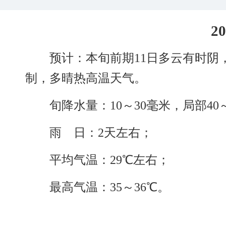
20
预计：本旬前期
11日
多云有时阴
制
，
多晴热高温天气
。
旬降水量：
10
～
30
毫米
，
局部
40
雨
日：
2
天左右
；
平均气温：
29
℃左右
；
最高气温：
3
5
～
3
6
℃
。