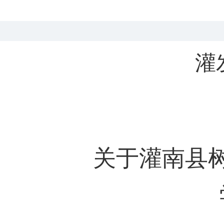
灌
关于灌南县