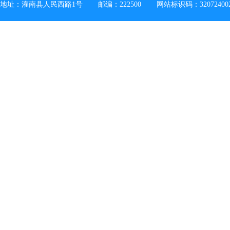
地址：灌南县人民西路1号
邮编：222500
网站标识码：32072400