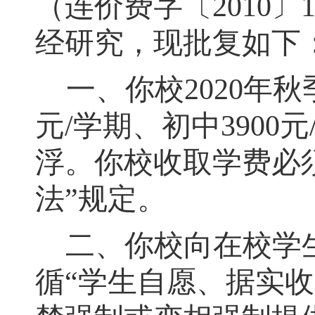
（连价费字〔
2010
〕
经研究，现批复如下
一、你校
2020
年秋
元
/
学期、初中
3900
元
浮
。
你校收取学费必
法
”
规定
。
二、
你校向在校学
循
“
学生自愿
、
据实收