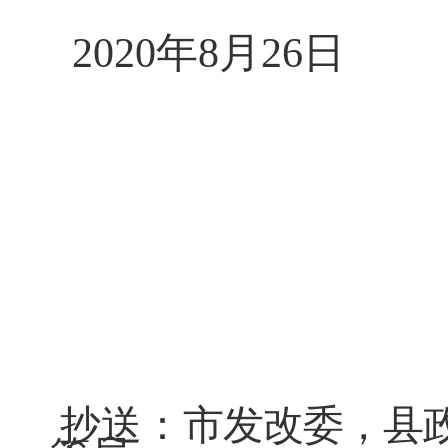
2020
年
8
月
26
日
抄送：
市发改委
，
县