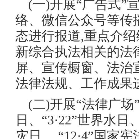
(
一
)
开展
“
广告式
”
络、微信公众号等传
态进行报道
,
重点介绍
新综合执法相关的法
屏、宣传橱窗、法治
法律法规、工作成果
(
二
)
开展
“
法律广场
日、
“3·22”
世界水日
灾日、
“12·4”
国家宪