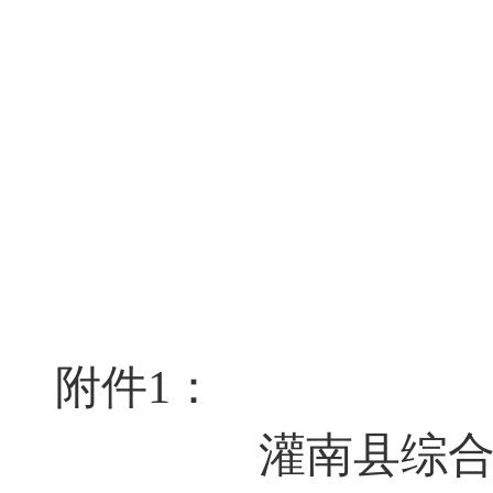
附
件
1
：
灌南县综