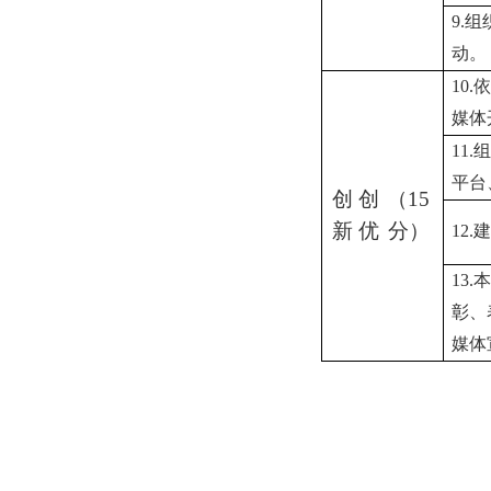
9.
组
动
。
10.
依
媒体
11.
组
平台
创
创
（
15
新
优
分）
12.
建
13.
本
彰、
媒体