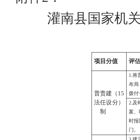
灌南县
国家机
项目
分值
评
1.
将
布局
普
责
建
（
15
拨付
法
任
设
分）
2.
及
制
案、
时报
门
。
3.
建