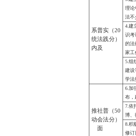
理论
法不
4.
建
系
普
实
（
20
识考
统
法
践
分）
的法
内
及
家工
5.
组
建设
学法
6.
加
布
，
7.
依
推
社
普
（
50
博、
动
会
法
分）
8.
积
面
修订