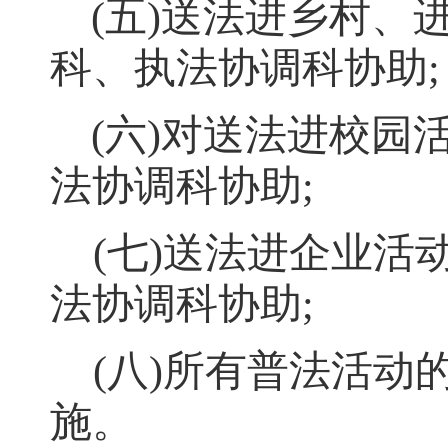
(
五
)
送法进乡村、
科、执法协调科协助
;
(
六
)
对送法进校园
法协调科协助
;
(
七
)
送法进企业活
法协调科协助
;
(
八
)
所有普法活动
施
。