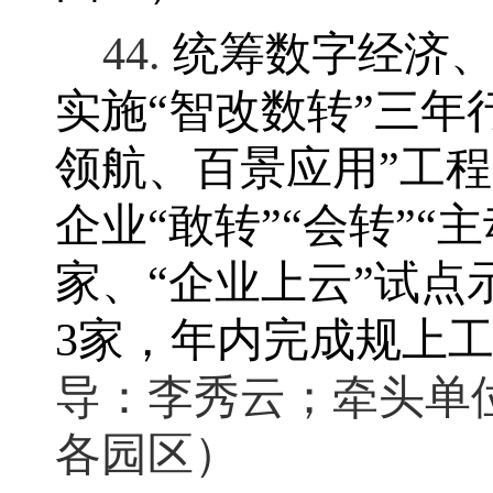
44.
统筹数字经济
实施
“
智改数转
”
三年
领航、百景应用
”
工程
企业
“
敢转
”“
会转
”“
主
家、
“
企业上云
”
试点
3
家
，
年内完成规上
导：李秀云
；
牵头单
各园区）