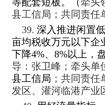
等配套短板
。
（
牵头
县工信局；共同责任
39.
深入推进闲置
亩均税收万元以下企
下降
4%
、
8%
以上
，
导：张卫峰
；
牵头单
县工信局
；
共同责任
发区、灌河临港产业