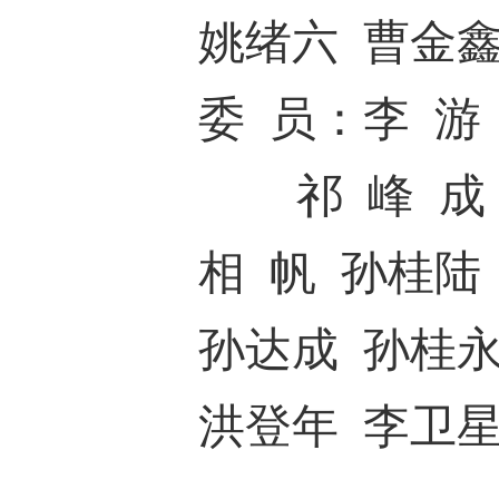
姚绪六
曹金
委
员：
李
游
祁
峰
成
相
帆
孙桂陆
孙达成
孙桂
洪登年
李卫