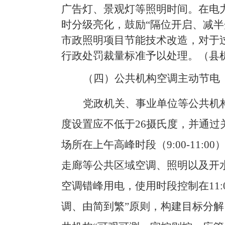
广告灯、景观灯等照明时间。在电
时分级亮化，鼓励
“隔位开启、减
市政照明项目节能技术改造，对于
行政处罚裁量标准予以处理。
（
县
（四）公共机构空调主动节电
党政机关、事业单位等公共机
度
设置应不低于
26
摄氏度，并通过
场所
在上午
高峰时段
（
9:00-11:00
走廊等公共区域空调、照明以及开
空调错峰用电，
使用
时段控制在
11:
调、由简到繁
”
原则，构建目标分解