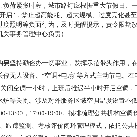
力负荷紧张时段，城市路灯应根据重大节假日、
半开启”，禁止超高能耗、超大规模、过度亮化甚至
过度照明等负面行为，及时提醒提示，责令限期
机关事务管理
中心
负责）
构要
坚持勤俭办一切事业，
发挥示范带头作用，
关停无人设备、
“
空调
+
电扇
”
等方式主动节电。
在
）
关闭空调
一
小时，
上班后
推迟
半小时开启空调，
水炉等关闭。涉及对外服务
区域空调温度设置不
00-13:00
，
17:00-19:00
。
摸排梳理公共机构空调
、跟踪监测、考核评价闭环管理模式
，依托公共