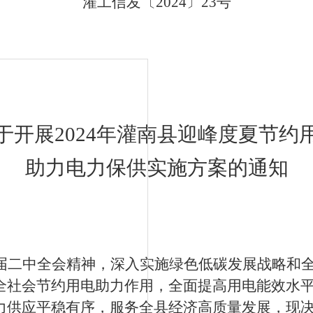
灌工信发〔
2024〕23号
于开展
2024
年
灌南县
迎峰度夏节约
助力电力保供
实施方案
的通知
届二中全会精神，深入实施绿色低碳发展战略和
全社会节约用电助力作用，全面提高用电能效水
力供应平稳有序，服务全
县
经济高质量发展，现