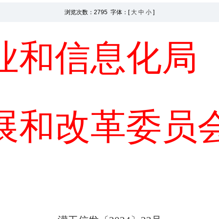
浏览次数：
2795 字体：[
大
中
小
]
业
和信息化局
展和改革委员