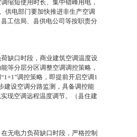
空调缩短使用时长、集中错峰用电，
。供电部门要加快推进非生产空调
（
县
工信
局
、
县
供电
公司等按职责分
负荷缺口时段，商业建筑空调温度设
功能等分层分区调整空调调控策略，
“
1+1
”调控策略，即提前开启空调
1
步建设空调分路监测，具备调控能
统实现空调远程温度调节。
（
县
住建
。在无电力负荷缺口时段，严格控制