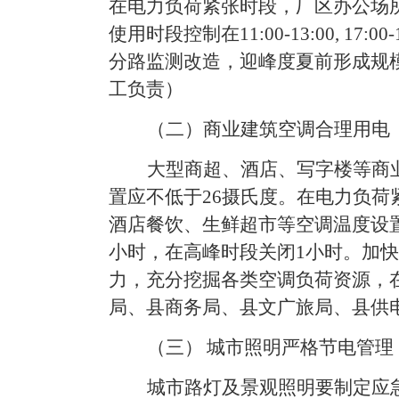
在电力负荷紧张时段，厂区办公场
使用时段控制在
11:00-13:00, 17:00-
分路监测改造，迎峰度夏前形成规
工负责
）
（
二）商业建筑空调合理用电
大型商超、酒店、写字楼等商
置应不低于
26
摄氏度。在电力负荷
酒店餐饮、生鲜超市等空调温度设
小时，在高峰时段关闭
1
小时。加快
力，充分挖掘各类空调负荷资源，
局
、
县
商务
局
、
县
文广旅局、
县
供
（
三）
城市照明严格节电管理
城市路灯及景观照明要制定应