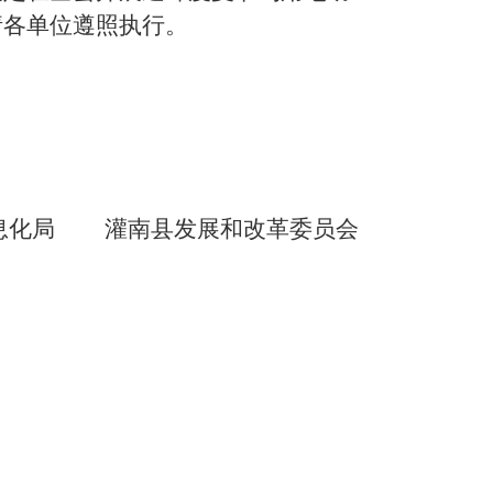
请各单位遵照执行。
息化
局
灌南县
发展
和
改革
委员会