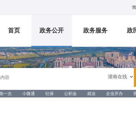
首页
政务公开
政务服务
政
跑一次
小微通
社保
公积金
就业
企业开办