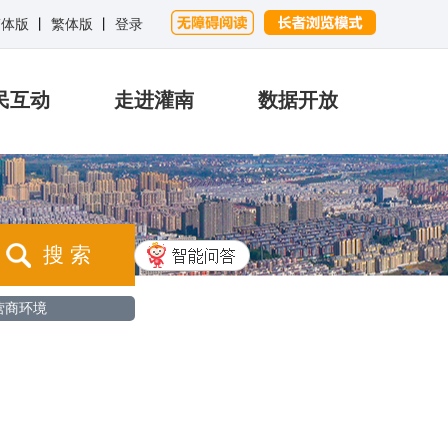
简体版
丨
繁体版
丨
登录
民互动
走进灌南
数据开放
搜 索
营商环境