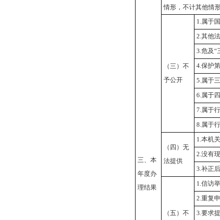
情形，不计其他情
1.属于
2.其他
3.危及
4.保护
（三）不
予公开
5.属于
6.属于
7.属于
8.属于
1.本机
（四）无
2.没有
三、本
法提供
3.补正
年度办
1.信访
理结果
2.重复
（五）不
3.要求