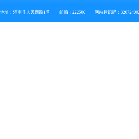
地址：灌南县人民西路1号
邮编：222500
网站标识码：32072400