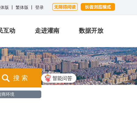
简体版
丨
繁体版
丨
登录
民互动
走进灌南
数据开放
搜 索
营商环境