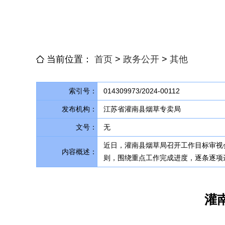
当前位置：
首页
>
政务公开
>
其他
索引号：
014309973/2024-00112
发布机构：
江苏省灌南县烟草专卖局
文号：
无
近日，灌南县烟草局召开工作目标审视
内容概述：
则，围绕重点工作完成进度，逐条逐项
灌