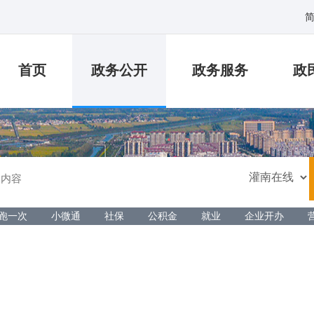
首页
政务公开
政务服务
政
跑一次
小微通
社保
公积金
就业
企业开办