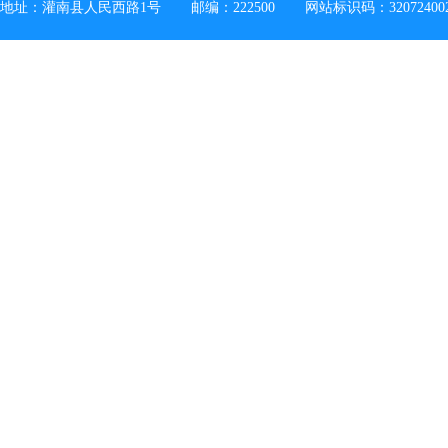
地址：灌南县人民西路1号
邮编：222500
网站标识码：32072400