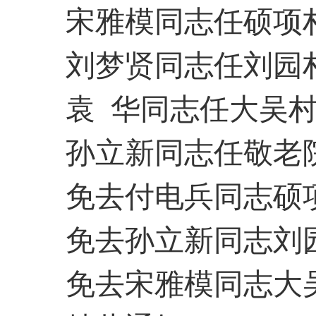
宋雅模
同志任
硕项
刘梦贤
同志任
刘园
袁
华同志任大吴
孙立新同志任敬老
免去付电兵同志硕
免去孙立新同志刘
免去宋雅模同志大