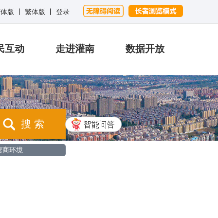
简体版
丨
繁体版
丨
登录
民互动
走进灌南
数据开放
搜 索
营商环境