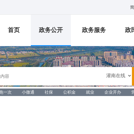
首页
政务公开
政务服务
政
跑一次
小微通
社保
公积金
就业
企业开办