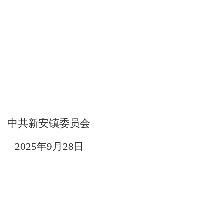
中共新安镇委员会
2025
年
9
月
28
日