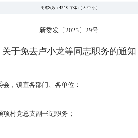
浏览次数：
4248 字体：[
大
中
小
]
新委发〔
2025
〕
29
号
关于
免去
卢小龙等
同志
职务
的通知
委会，镇直各部门、各单位：
硕项村
党总支
副
书记职务；
。