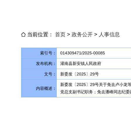
当前位置：
首页
>
政务公开
>
人事信息
索引号：
014309471/2025-00085
发布机构：
灌南县新安镇人民政府
文号：
新委发〔2025〕29号
新委发〔2025〕29号关于免去卢小
内容概述：
党总支副书记职务；免去潘峰同志纪委副