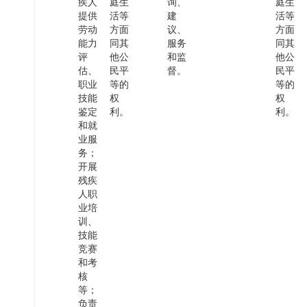
疾人
庭生
询、
庭生
提供
活等
建
活等
劳动
方面
议、
方面
能力
同其
服务
同其
评
他公
和监
他公
估、
民平
督
。
民平
职业
等的
等的
技能
权
权
鉴定
利。
利。
和就
业服
务
；
开展
残疾
人职
业培
训、
技能
竞赛
和考
核
等；
负责