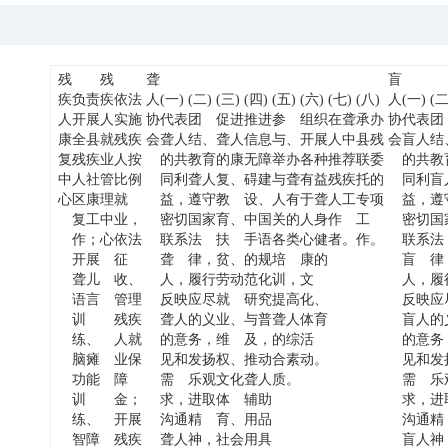
残
残
聋
盲
疾
负责
疾
依法
人
(
一
)
(
二
)
(
三
)
(
四
)
(
五
)
(
六
)
(
七
)
(
八
)
人
(
一
)
(
人
开展
人
实施
协
代表
团
促进
推进
参
组织
在聋
承办
协
代表
团
康
全县
就
残疾
会
聋人
结、
聋人
信息
与、
开展
人中
县残
会
盲人
结
复
残疾
业
人按
的共
教育
的康
无障
举办
各种
推荐
联委
的共
教
中
人社
管
比例
同利
聋人
复、
碍建
与聋
有益
残疾
托的
同利
盲
心
区康
理
就
益
，
遵守
教
设、
人有
于聋
人工
专项
益
，
遵
复工
中
业
，
密切
国家
育、
中国
关的
人身
作
工
密切
国
作
；
心
依法
联系
法
扶
手语
各类
心健
者
。
作
。
联系
法
开展
征
聋
律
，
贫、
的规
培
康的
盲
律
聋儿
收、
人，
履行
劳动
范化
训
，
文
人，
履
语言
管理
反映
应尽
就
研究
提高
化、
反映
应
训
残疾
聋人
的义
业、
与普
聋人
体育
盲人
的
练、
人就
的意
务，
维
及
，
的综
活
的意
务
脑瘫
业保
见和
发扬
权、
推动
合素
动
。
见和
发
功能
障
需
乐观
文化
聋人
质。
需
乐
训
金；
求
，
进取
体
辅助
求
，
进
练、
开展
沟通
精
育、
用品
沟通
精
智障
残疾
聋人
神
，
社会
用具
盲人
神