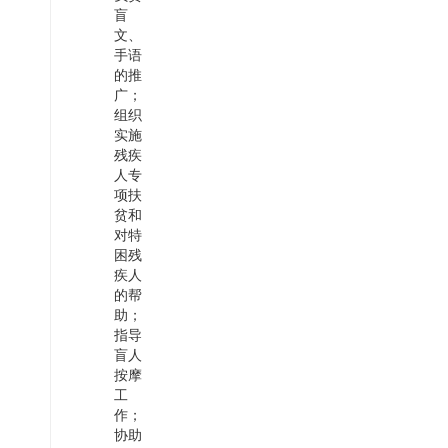
盲
文、
手语
的推
广
；
组织
实施
残疾
人专
项扶
贫和
对特
困残
疾人
的帮
助；
指导
盲人
按摩
工
作
；
协助