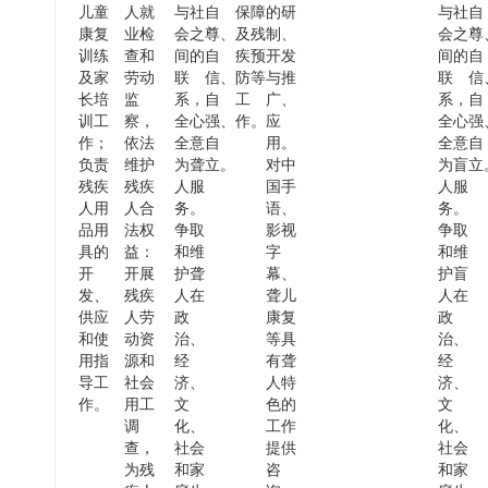
儿童
人就
与社
自
保障
的研
与社
自
康复
业检
会之
尊、
及残
制、
会之
尊
训练
查和
间的
自
疾预
开发
间的
自
及家
劳动
联
信、
防等
与推
联
信
长培
监
系，
自
工
广、
系，
自
训工
察
，
全心
强、
作
。
应
全心
强
作；
依法
全意
自
用。
全意
自
负责
维护
为聋
立。
对中
为盲
立
残疾
残疾
人服
国手
人服
人用
人合
务
。
语、
务
。
品用
法权
争取
影视
争取
具的
益：
和维
字
和维
开
开展
护聋
幕、
护盲
发、
残疾
人在
聋儿
人在
供应
人劳
政
康复
政
和使
动资
治、
等具
治、
用指
源和
经
有聋
经
导工
社会
济、
人特
济、
作
。
用工
文
色的
文
调
化、
工作
化、
查，
社会
提供
社会
为残
和家
咨
和家