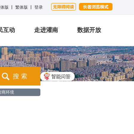
简体版
丨
繁体版
丨
登录
民互动
走进灌南
数据开放
搜 索
营商环境