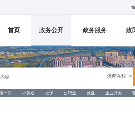
首页
政务公开
政务服务
政
跑一次
小微通
社保
公积金
就业
企业开办