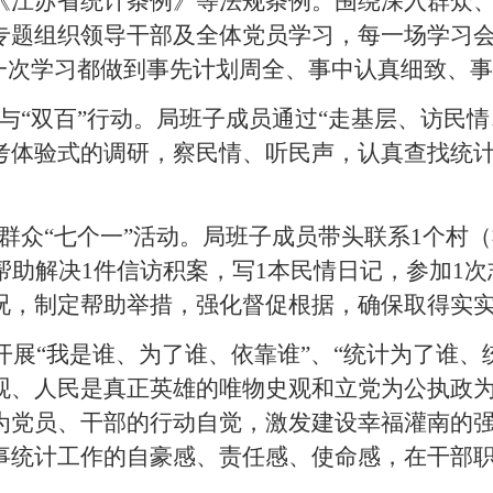
《江苏省统计条例》等法规条例。围绕深入群众
专题组织领导干部及全体党员学习，每一场学习
每一次学习都做到事先计划周全、事中认真细致、
与“双百”行动。
局班子成员通过
“
走基层、访民情
考体验式的调研，察民情、听民声，认真查找统计
。
群众“七个一”活动。
局班子成员带头联系
1
个村（
帮助解决
1
件信访积案，写
1
本民情日记，参加
1
次
况，制定帮助举措，强化督促根据，确保取得实
开展“我是谁、为了谁、依靠谁”、
“统计为了谁、
观、人民是真正英雄的唯物史观和立党为公执政
为党员、干部的行动自觉，激发建设幸福灌南的强
事统计工作的自豪感、责任感、使命感，在干部