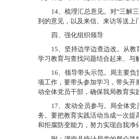
14
、梳
理汇总意见。
对“三解
到的意见，以及来信、来访等送上
四、强化组织领导
15
、坚持
边学边查边改。
从教
学习教育与查找问题结合起来、与
16
、
领导带头示范。局
主要负
项工作，要带头参加学习，带头开
动全体党员干部，确保我局教育实
17
、发动全员参与。
局全体党
务。要把教育实践活动当成一次提
和拒腐防变能力，努力实现自我净