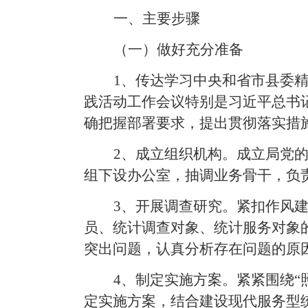
一、主要步骤
（一）做好充分准备
1
、传达
学习中央和省市县委
践活动工作会议特别是习近平总书
确把握部署要求，提出贯彻落实措
2
、成立
组织机构。
成立局党
组下设办公室，抽调业务骨干，
负
3
、开
展调查研究。
紧扣作风
员、统计调查对象、统计服务对象
突出问题，认真分析存在问题的原
4
、制
定实施方案。
紧紧围绕“
定实施方案，结合建设现代服务型