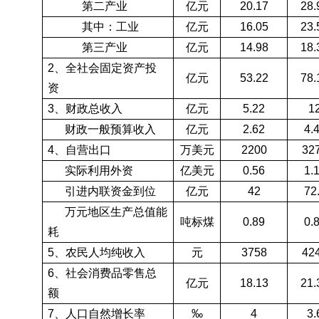
第二产业
亿元
20.17
28.
其中：工业
亿元
16.05
23.
第三产业
亿元
14.98
18.
2
、全社会固定资产投
亿元
53.22
78.
资
3
、财政总收入
亿元
5.22
1
财政一般预算收入
亿元
2.62
4.
4
、自营出口
万美元
2200
32
实际利用外资
亿美元
0.56
1.
引进内联资金到位
亿元
42
72
万元地区生产总值能
吨标煤
0.89
0.
耗
5
、农民人均纯收入
元
3758
42
6
、社会消费品零售总
亿元
18.13
21.
额
7
、人口自然增长率
‰
4
3.