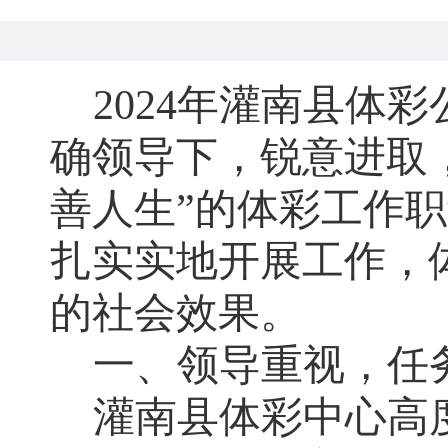
2024年
灌南县体彩
确领导下
，
锐意进取
善人生
”的体彩工作
扎实实地开展工作
，
的社会效果
。
一、领导重视
，
任
灌南县体彩
中心高