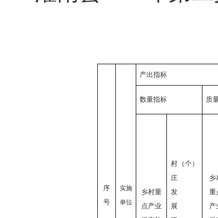
产出指标
数量指标
质
村
（个）
庄
乡
序
实施
乡村重
发
重
号
单位
点产业
展
产