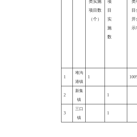
类
实施
项
类
项目数
目
目
（个）
实
开
施
示
数
堆沟
1
1
100
港镇
新集
2
1
镇
三口
3
1
镇