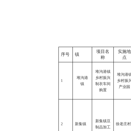
项目名
实施地
序号
镇
称
点
堆沟港镇
堆沟港
堆沟港
乡村振兴
1
乡村振
镇
制衣车间
产业园
购置
新集镇豆
2
新集镇
徐老庄村
制品加工