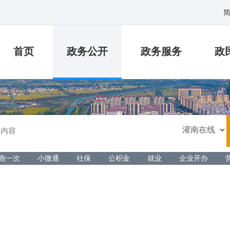
首页
政务公开
政务服务
政
跑一次
小微通
社保
公积金
就业
企业开办