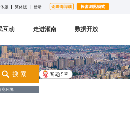
简体版
丨
繁体版
丨
登录
民互动
走进灌南
数据开放
搜 索
营商环境