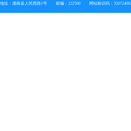
地址：灌南县人民西路1号
邮编：222500
网站标识码：32072400