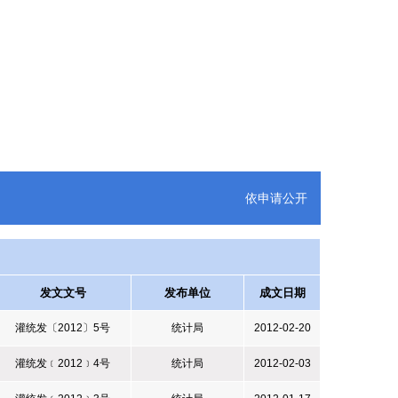
依申请公开
发文文号
发布单位
成文日期
灌统发〔2012〕5号
统计局
2012-02-20
灌统发﹝2012﹞4号
统计局
2012-02-03