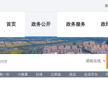
首页
政务公开
政务服务
政
跑一次
小微通
社保
公积金
就业
企业开办