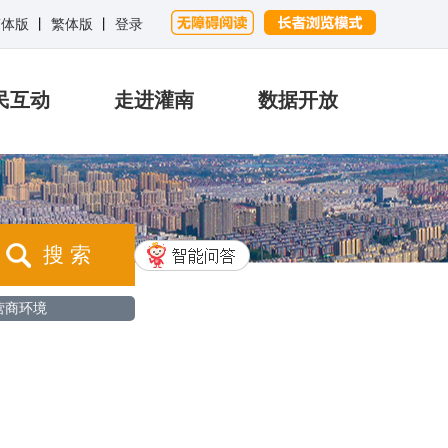
简体版
丨
繁体版
丨
登录
民互动
走进灌南
数据开放
搜 索
营商环境