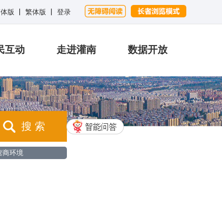
简体版
丨
繁体版
丨
登录
民互动
走进灌南
数据开放
搜 索
营商环境