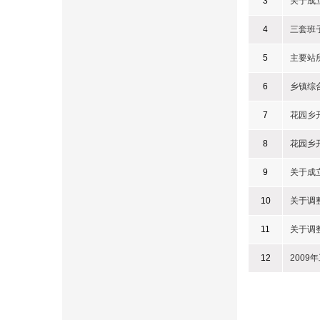
3
关于成
4
三套班
5
主要站
6
乡镇综
7
花园乡
8
花园乡
9
关于成
10
关于调
11
关于调
12
200