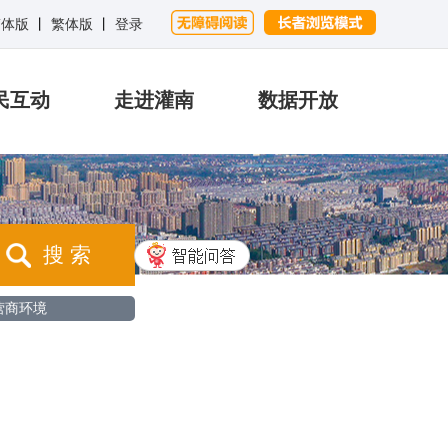
简体版
丨
繁体版
丨
登录
民互动
走进灌南
数据开放
搜 索
营商环境