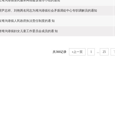
立堆沟港镇便民服务网络建设领导小组的通知
用尹志祥、刘艳两名同志为堆沟港镇社会矛盾调处中心专职调解员的通知
发堆沟港镇人民政府执法责任制度的通 知
整堆沟港镇妇女儿童工作委员会成员的通 知
共366记录
«上一页
1
...
25