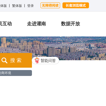
简体版
丨
繁体版
丨
登录
民互动
走进灌南
数据开放
搜 索
营商环境