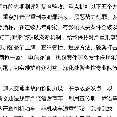
明办的先期测评和复查验收。重点抓好以下五个
。
重点打击严重刑事犯罪活动、黑恶势力犯罪、
等指标。
在连续几年命案、有影响大要案件全破
三盯三捆绑”侦破破案新机制，始终保持对严重刑
点加强登记上牌、查缉管控、巡逻方法、破案打
“两抢一盗”、电信诈骗、扒窃案件等多发性侵财
问题，切实维护群众利益。深化处警查控专业队
。
加大交通事故的预防力度，在事故多发点、段
新交通法规定严惩酒后驾车，利用宣传册、标语
从严查纠机动车、非机动车违章行驶、乱停乱放