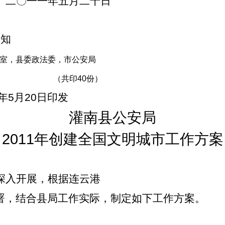
二
〇
一一年五月二十
日
通知
室，县委政法委，市公安局
（共印
40
份）
年
5
月
20
日
印发
灌南县公安局
2011
年创建全国文明城市工作方案
深入开展，根据连云港
署，结合县局工作实际，制定如下工作方案。