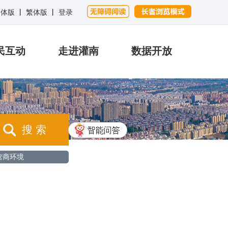
简体版
丨
繁体版
丨
登录
民互动
走进灌南
数据开放
搜 索
营商环境