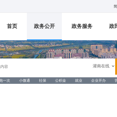
首页
政务公开
政务服务
政
跑一次
小微通
社保
公积金
就业
企业开办