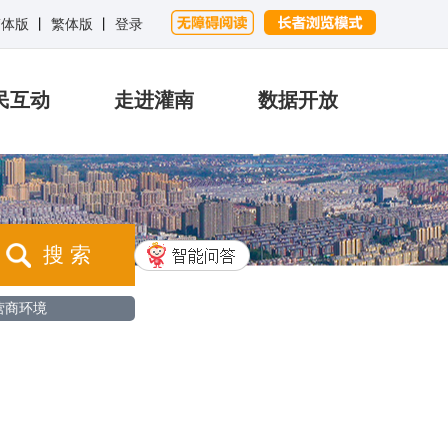
简体版
丨
繁体版
丨
登录
民互动
走进灌南
数据开放
搜 索
营商环境