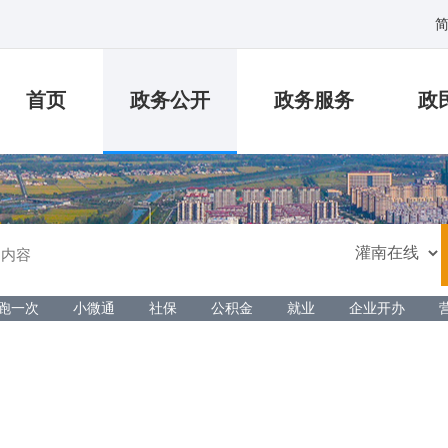
首页
政务公开
政务服务
政
跑一次
小微通
社保
公积金
就业
企业开办