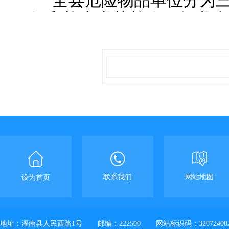
全县危险物品单位分为
源和枪支弹药单位
，
每类分
险物品单位由市局治安支队
由县局治安大队负责，三级
所负责（分级单位名单附后
附：危险物品单位分级名单
联系我们
网站地图
设为首页
地址：灌南县人民西路1号
邮编：222500
网站标识码：32072400