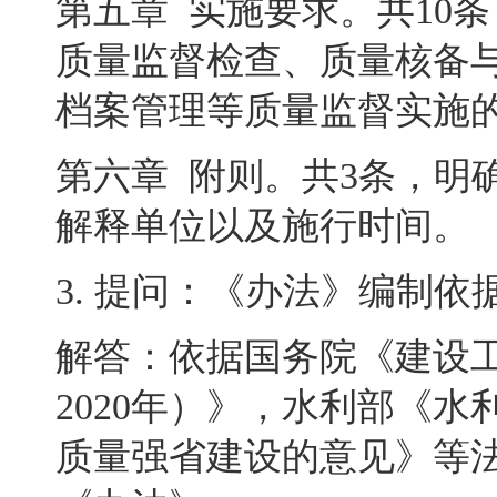
第五章
实施要求
。
共
10
条
质量监督检查、质量核备
档案管理等质量监督实施
第六章
附则
。
共
3
条
，
明
解释单位以及施行时间
。
3.
提问：《办法》编制依
解答：依据国务院《建设
2020
年）》
，
水利部《水
质量强省建设的意见》等