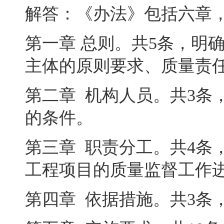
解答：《办法》包括六章
第一章
总则
。
共
5
条
，
明
主体的原则要求、质量责
第二章
机构人员
。
共
3
条
的条件。
第三章
职责分工
。
共
4
条
工程项目的质量监督工作
第四章
依据措施
。
共
3
条