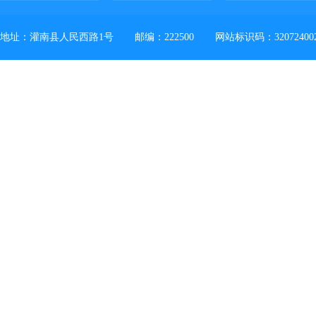
地址：灌南县人民西路1号
邮编：222500
网站标识码：32072400