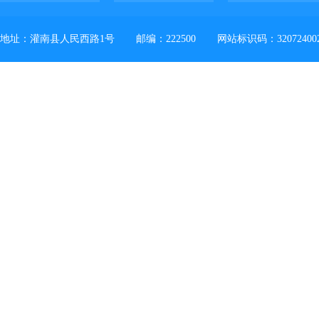
地址：灌南县人民西路1号
邮编：222500
网站标识码：32072400