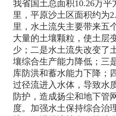
我省国土总面积
10.26
万平
里
，
平原沙土区面积约为
2
里
，
水土流失主要带来五
大量的土壤颗粒，使土层
少；二是水土流失改变了
壤综合生产能力降低
；
三
库防洪和蓄水能力下降
；
过径流进入水体，导致水
防护，造成扬尘和地下管
度。加强水土保持综合治