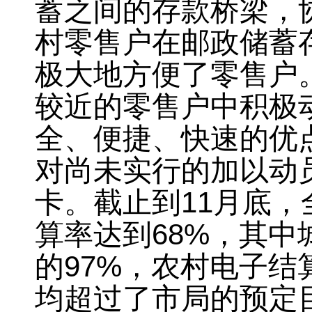
蓄之间的存款桥梁
，
村零售户在邮政储蓄
极大地方便了零售户
较近的零售户中积极
全、便捷、快速的优
对尚未实行的加以动
卡。截止到
11
月底
，
算率达到
68%
，
其中
的
97%
，
农村电子结
均超过了市局的预定