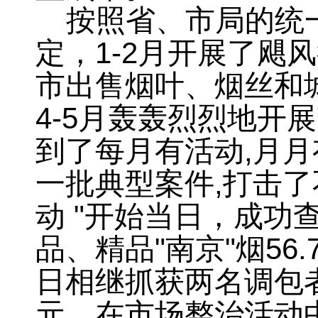
按照省、市局的统
定，
1-2
月开展了飓风
市出售烟叶、烟丝和
4-5
月轰轰烈烈地开展
到了每月有活动
,
月月
一批典型案件
,
打击了
动
"
开始当日
，
成功
品、精品
"
南京
"
烟
56.
日相继抓获两名调包
元
。
在市场整治活动