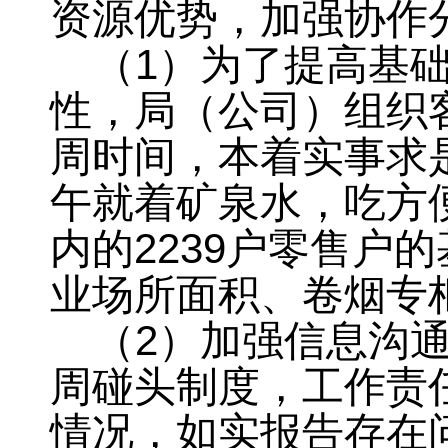
资源优势
，
加强协作
（
1
）为了提高基
性，局（公司）组织
周时间，本着实事求
午就着矿泉水
，
吃方
内的
2239
户零售户的
业场所面积、卷烟专
（
2
）加强信息沟
周碰头制度
，
工作责
情况，如实报告存在