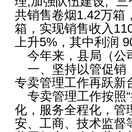
理
,
加强队伍建设
,
“
共销售卷烟
1.42
万箱
箱
，
实现销售收入
11
上升
5%
，
其中利润
9
今年来
，
县局（公
一、坚持以管促销
专卖管理工作再跃新
专卖管理工作按照
化
，
服务全程化，管
安、工商、技术监督