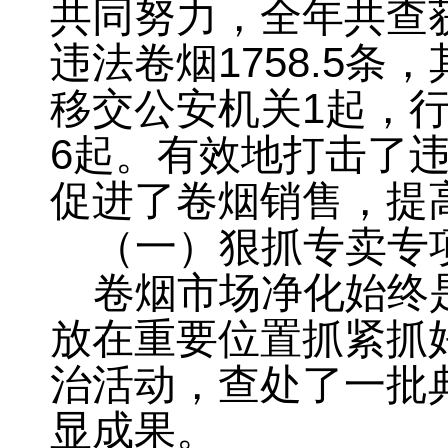
共同努力，全年共查
违法卷烟
1758.5
条
，
移交公安机关
1
起
，
6
起
。
有效地打击了
促进了卷烟销售，提
（一）狠抓专卖专
卷烟市场净化始终
放在重要位置抓紧抓
治活动
，
查处了一批
显成果。