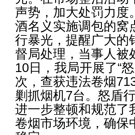
声势，加大处罚力度
酒名义实施调包的窝
行暴光
，
提醒广大的
督局处理
，
当事人被
10
日
，
我局开展了“
次
，
查获违法卷烟
71
剿抓烟机
7
台
。
怒盾
进一步整顿和规范了
卷烟市场环境，确保