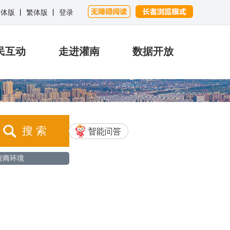
简体版
丨
繁体版
丨
登录
民互动
走进灌南
数据开放
搜 索
营商环境