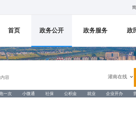
首页
政务公开
政务服务
政
跑一次
小微通
社保
公积金
就业
企业开办