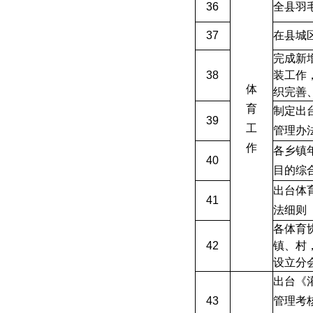
36
全县羽
37
在县城
完成新
38
装工作
体
织完善
育
制定出
39
工
管理办
作
各乡镇
40
目的综
出台体
41
法细则
各体育
42
镇、村
设立分
出台《
43
管理考