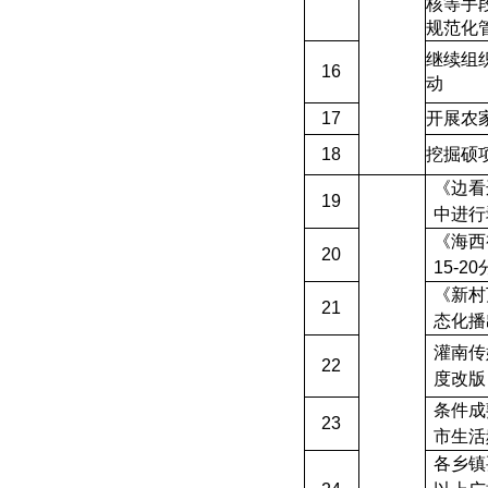
核等手
规范化
继续组织
16
动
17
开展农
18
挖掘硕
《边看
19
中进行
《海西
20
15-20
《新村
21
态化播
灌南传
22
度改版
条件成
23
市生活
各乡镇