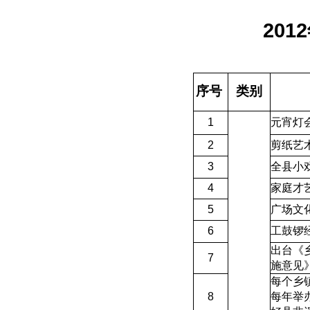
2012
序号
类别
1
元宵灯
2
剪纸艺
3
全县小
4
家庭才
5
广场文
6
工鼓锣
出台《
7
施意见
每个乡
8
每年举