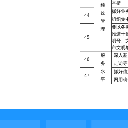
举措
绩
抓好业
效
44
组织集
管
要以各
理
推进十
45
明号、
市文明
服
深入基
46
务
走访等
水
抓好信
47
平
网用稿