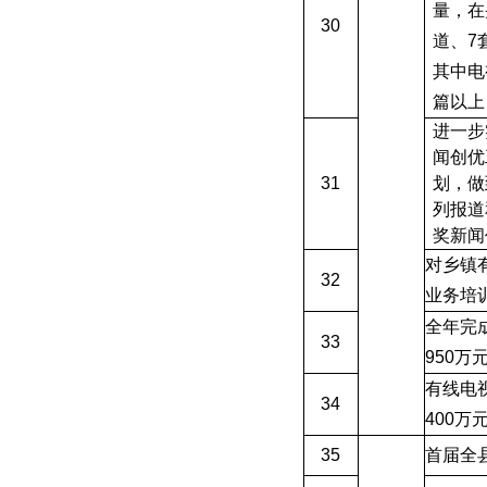
量
，
在
30
道、7
其中电
篇以上
进一步
闻创优
31
划
，
做
列报道
奖新闻
对乡镇
32
业务培
全年完
33
950万
有线电
34
400万
35
首届全