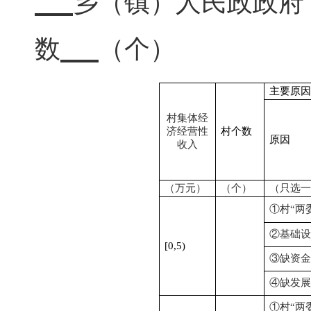
乡（镇）人民政政
数
（个）
主要原因
村集体经
济经营性
村个数
原因
收入
（万元）
（个）
（只选一
①村“两
②基础设
[0,5)
③缺资金
④缺发展
①村“两