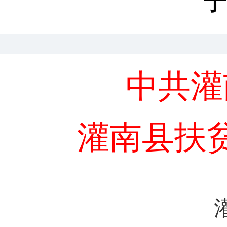
于
中共灌
灌南县扶