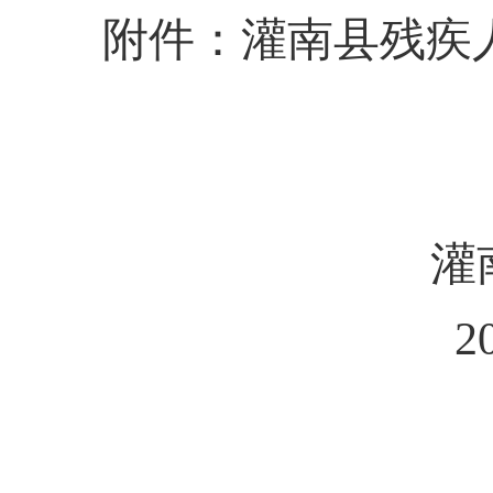
附件：
灌南县
残疾
灌
2