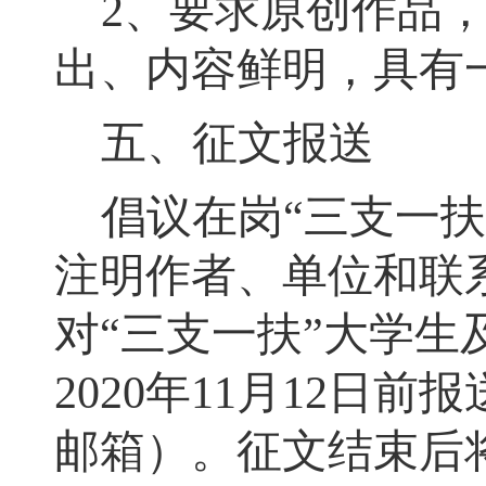
2
、要求原创作品
出、内容鲜明
，
具有
五、征文报送
倡议在岗
“
三支一扶
注明作者、单位和联
对
“
三支一扶
”
大学生
20
20
年
11
月
12
日前报
邮箱）
。
征文结束后