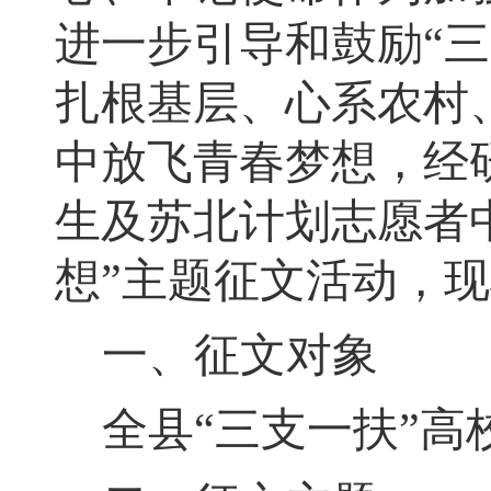
进一步引导和鼓励
“
三
扎根基层、
心系农村
中放飞青春梦想
，
经
生
及苏北计划志愿者
想
”
主题征文活动
，
现
一、征文对象
全县
“
三支一扶
”
高