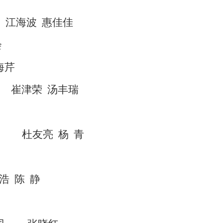
江海波
惠佳佳
会
海芹
崔津荣
汤丰瑞
杜友亮
杨
青
浩
陈
静