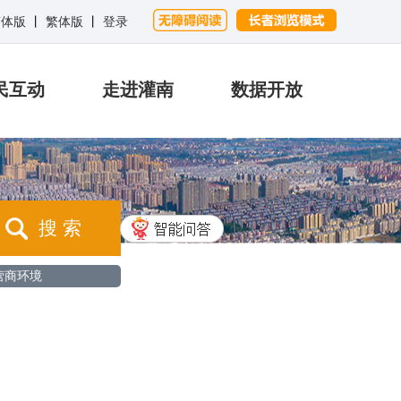
简体版
丨
繁体版
丨
登录
民互动
走进灌南
数据开放
搜 索
营商环境