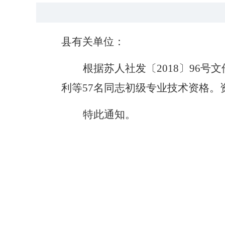
县有关单位
：
根据
苏人社发
〔
2018
〕
96
号
文
利等
5
7
名同志初级专业技术资格。
特此通知。