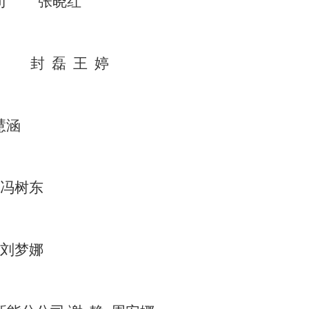
司
张晓红
封
磊
王
婷
慧涵
冯树东
刘梦娜