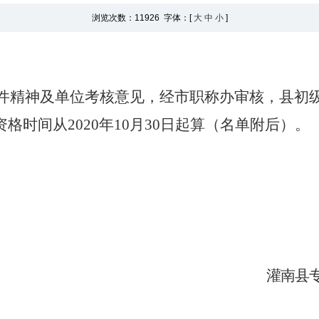
浏览次数：
11926 字体：[
大
中
小
]
件精神及单位考核意见
，
经市职称办审核，县初
资格时间从
2020
年
10
月
30
日起算（名单附后）。
灌南县