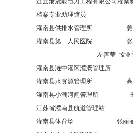
连云港冠能电力工程有限公司灌南
档案专业助理馆员
灌南县
供排水管理所
姜
灌南县第一人民医院
张
左善莹
孟亚
灌
南县涟中灌区灌溉管理所
灌南县水资源管理所
高
灌南县小潮河闸管理所
江苏省灌南县航道管理站
灌南县体育场
张丽