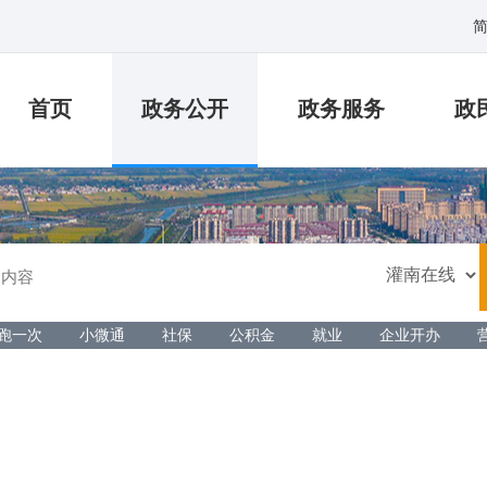
首页
政务公开
政务服务
政
跑一次
小微通
社保
公积金
就业
企业开办