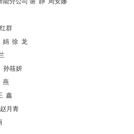
新能分公司
谢
静
周安娜
红群
娟
徐
龙
兰
孙筱妍
燕
王
鑫
赵月青
丽