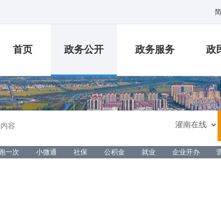
首页
政务公开
政务服务
政
跑一次
小微通
社保
公积金
就业
企业开办