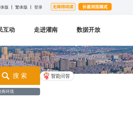
简体版
丨
繁体版
丨
登录
民互动
走进灌南
数据开放
搜 索
营商环境