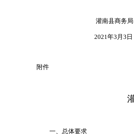
灌南县商务局
2021
年
3
月
3
日
附件
一、总体要求