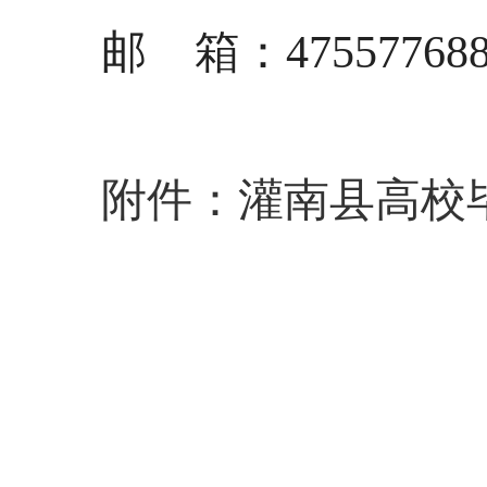
邮
箱：
47557768
附件：灌南县高校