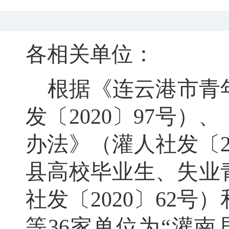
各相关单位：
根据
《连云港市青
发〔
2020
〕
97
号）、
办法》（灌
人社发〔
县高校毕业生、失业
社发〔
2020
〕
62
号
）
等
36
家单位为
“
灌南