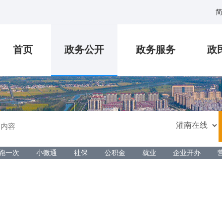
首页
政务公开
政务服务
政
跑一次
小微通
社保
公积金
就业
企业开办