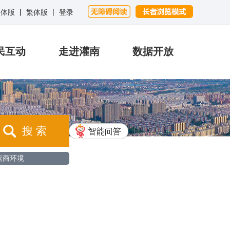
简体版
丨
繁体版
丨
登录
民互动
走进灌南
数据开放
搜 索
营商环境