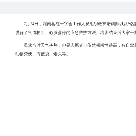
7
月
日
，
灌南县红十字会工作人员组织救护培训师以及
名
24
9
讲解了气道梗阻、心脏骤停的应急救护方法
。
培训结束后大家一
虽然当时天气炎热
，
但是志愿者们依然积极性很高，各自拿
动物粪便、方便袋、烟头等。