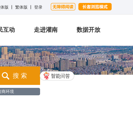
简体版
丨
繁体版
丨
登录
民互动
走进灌南
数据开放
搜 索
营商环境