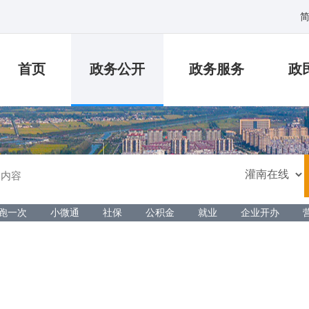
首页
政务公开
政务服务
政
跑一次
小微通
社保
公积金
就业
企业开办