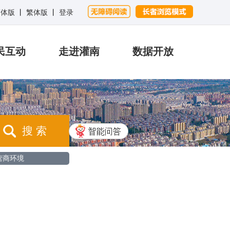
简体版
丨
繁体版
丨
登录
民互动
走进灌南
数据开放
搜 索
营商环境