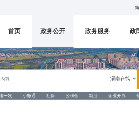
首页
政务公开
政务服务
政
跑一次
小微通
社保
公积金
就业
企业开办